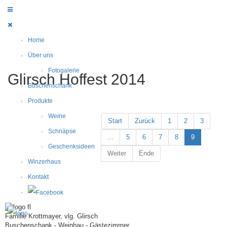
Home
Über uns
Fotogalerie
Glirsch Hoffest 2014
Buschenschank
Produkte
Weine
Start
Zurück
1
2
3
Schnäpse
...
5
6
7
8
9
Geschenksideen
Weiter
Ende
Winzerhaus
Kontakt
Familie Krottmayer, vlg. Glirsch
Buschenschank - Weinbau - Gästezimmer