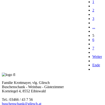
1
2
3
...
5
6
7
Weiter
Ende
Familie Krottmayer, vlg. Glirsch
Buschenschank - Weinbau - Gästezimmer
Kornriegel 4, 8552 Eibiswald
Tel.: 03466 / 43 7 56
buschenschank@glirsch.at