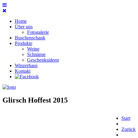
Home
Über uns
Fotogalerie
Buschenschank
Produkte
Weine
Schnäpse
Geschenksideen
Winzerhaus
Kontakt
Glirsch Hoffest 2015
Start
Zurück