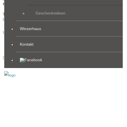
Kornriegel 4, 8552 Eibiswald
Geschenksideen
Tel.: 03466 / 43 7 56
buschenschank@glirsch.at
Winzerhaus
Unsere Öffnungszeiten finden Sie unter dem Menüpunkt Kontakt.
Kontakt
Impressum / Datenschutz