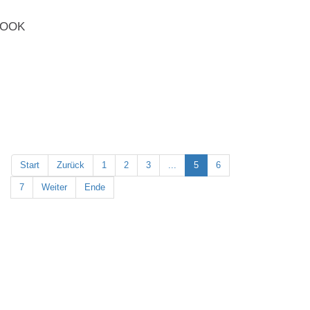
Start
Zurück
1
2
3
...
5
6
7
Weiter
Ende