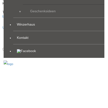
Kornriegel 4, 8552 Eibiswald
Geschenksideen
Tel.: 03466 / 43 7 56
buschenschank@glirsch.at
Winzerhaus
Unsere Öffnungszeiten finden Sie unter dem Menüpunkt Kontakt.
Kontakt
Impressum / Datenschutz