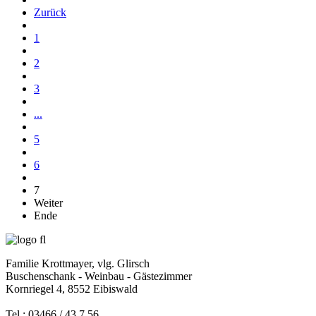
Zurück
1
2
3
...
5
6
7
Weiter
Ende
Familie Krottmayer, vlg. Glirsch
Buschenschank - Weinbau - Gästezimmer
Kornriegel 4, 8552 Eibiswald
Tel.: 03466 / 43 7 56