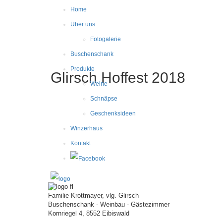
Home
Über uns
Fotogalerie
Buschenschank
Produkte
Glirsch Hoffest 2018
Weine
Schnäpse
Geschenksideen
Winzerhaus
Kontakt
Familie Krottmayer, vlg. Glirsch
Buschenschank - Weinbau - Gästezimmer
Kornriegel 4, 8552 Eibiswald